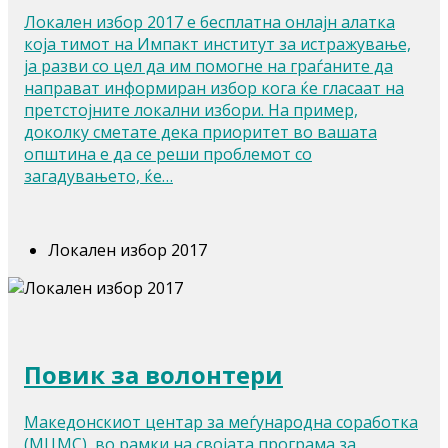
Локален избор 2017 е бесплатна онлајн алатка
која тимот на Импакт институт за истражување,
ја разви со цел да им помогне на граѓаните да
направат информиран избор кога ќе гласаат на
претстојните локални избори. На пример,
доколку сметате дека приоритет во вашата
општина е да се реши проблемот со
загадувањето, ќе…
Локален избор 2017
Повик за волонтери
Македонскиот центар за меѓународна соработка
(МЦМС), во рамки на својата програма за