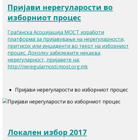
Пријави нерегуларости во
изборниот процес
Граѓанска Асоцијација МОСТ изработи
платформа за пријавување на нерегуларности,
притисок или инциденти во текот на изборниот
процес. Доколку забележите некаква
нерегуларност, пријавете на:
http://neregularnosti.most.org.mk
Пријави нерегуларости во изборниот процес
Локален избор 2017