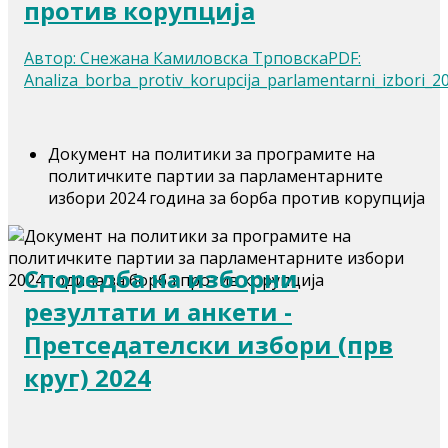
против корупција
Автор: Снежана Камиловска ТрповскаPDF:
Analiza_borba_protiv_korupcija_parlamentarni_izbori_20
Документ на политики за програмите на
политичките партии за парламентарните
избори 2024 година за борба против корупција
Споредба на изборни
резултати и анкети -
Претседателски избори (прв
круг) 2024