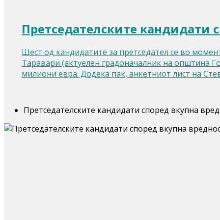
Претседателските кандидати с
Шест од кандидатите за претседател се во момент
Таравари (актуелен градоначалник на општина Гос
милиони евра. Додека пак, анкетниот лист на Ст
Претседателските кандидати според вкупна вред