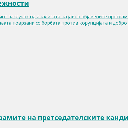
лежности
от заклучок од анализата на јавно објавените програм
ањата поврзани со борбата против корупцијата и добро
амите на претседателските кандид