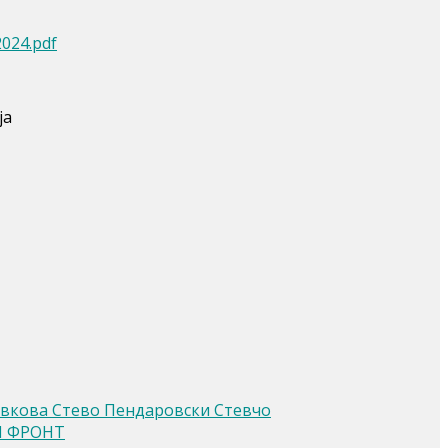
024.pdf
ја
авкова Стево Пендаровски Стевчо
И ФРОНТ