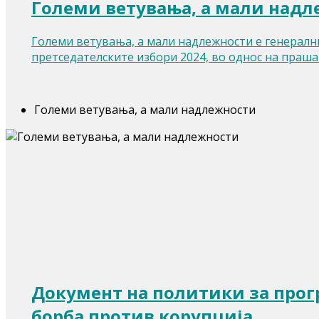
Големи ветувања, а мали над
Големи ветувања, а мали надлежности е генерални
претседателските избори 2024, во однос на праш
Големи ветувања, а мали надлежности
Документ на политики за прогр
борба против корупција