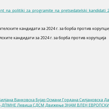
na_politiki_za_programite_na_pretsedatelski_kandidati_2
телските кандидати за 2024 г. за борба против корупци
лјана Ванковска Бујар Османи Гордана Силјановска Д
О-ДПМНЕ Левица СДСМ Движење ЗНАМ ВЛЕН ЕВРОПСК