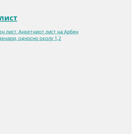
 лист
н лист. Анкетниот лист на Арбен
енари, односно околу 1,2