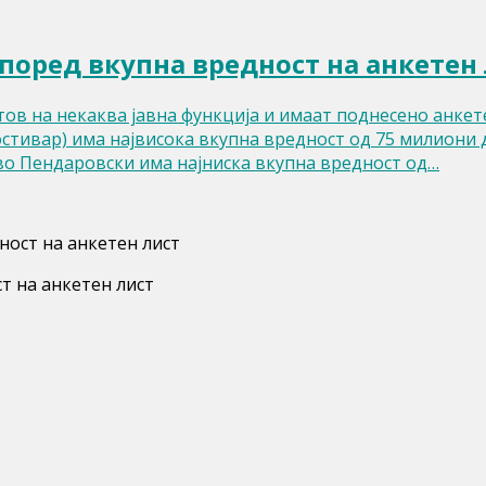
поред вкупна вредност на анкетен
ов на некаква јавна функција и имаат поднесено анкете
тивар) има највисока вкупна вредност од 75 милиони д
ево Пендаровски има најниска вкупна вредност од…
ност на анкетен лист