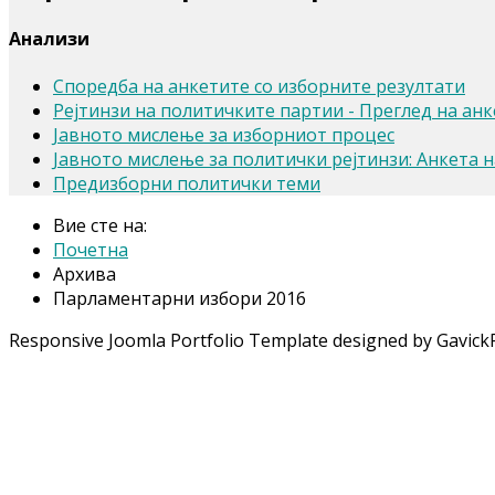
Анализи
Споредба на анкетите со изборните резултати
Рејтинзи на политичките партии - Преглед на анк
Јавното мислење за изборниот процес
Јавното мислење за политички рејтинзи: Анкета 
Предизборни политички теми
Вие сте на:
Почетна
Архива
Парламентарни избори 2016
Responsive Joomla Portfolio Template designed by Gavick