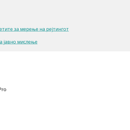
етите за мерење на рејтингот
на јавно мислење
Pro