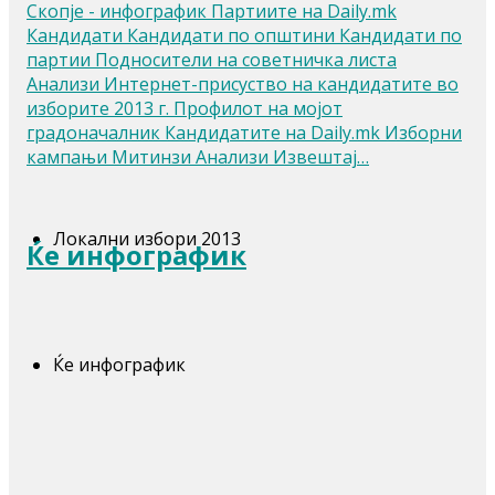
Скопје - инфографик Партиите на Daily.mk
Кандидати Кандидати по општини Кандидати по
партии Подносители на советничка листа
Анализи Интернет-присуство на кандидатите во
изборите 2013 г. Профилот на мојот
градоначалник Кандидатите на Daily.mk Изборни
кампањи Митинзи Анализи Извештај…
Локални избори 2013
Ќе инфографик
Ќе инфографик