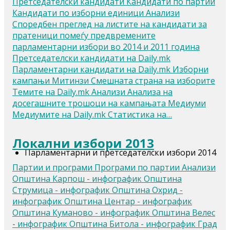
Претседателски кандидати Кандидати по партии
Кандидати по изборни единици Анализи
Споредбен преглед на листите на кандидати за
пратеници помеѓу предвремените
парламентарни избори во 2014 и 2011 година
Претседателски кандидати на Daily.mk
Парламентарни кандидати на Daily.mk Изборни
кампањи Митинзи Смешната страна на изборите
Темите на Daily.mk Анализи Анализа на
досегашните трошоци на кампањата Медиуми
Медиумите на Daily.mk Статистика на…
Локални избори 2013
Парламентарни и претседателски избори 2014
Партии и програми Програми по партии Анализи
Општина Карпош - инфографик Општина
Струмица - инфографик Општина Охрид -
инфографик Општина Центар - инфографик
Општина Куманово - инфографик Општина Велес
- инфографик Општина Битола - инфографик Град